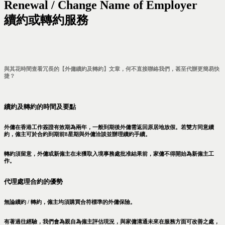
Renewal / Change Name of Employer
續約或轉約服務
與其花時間查看冗長的【外傭續約及轉約】文章，何不直接聯絡我們，甚至代辦更簡易快
捷？
續約及轉約的時間及要點
外傭在香港工作簽證有效期為兩年，一般到期後外傭需返回原居地放假。若雙方同意續
約，僱主可於合約到期前8星期與外傭洽談並辦理續約手續。
轉約須留意，外傭或新僱主在未獲取入境事務處批准結果前，家傭不得開始為新僱主工
作。
代理處理合約的優勢
無論續約 / 轉約，僱主均須購買合符標準的外傭保險。
有著過往經驗，我們會為親自為僱主評估現況，與家傭溝通未來在服務方面可改善之處，