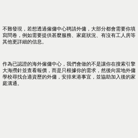
不難發現，若想透過僱傭中心聘請外傭，大部分都會需要你填
寫問卷，例如需要提供甚麼服務、家庭狀況、有沒有工人房等
其他更詳細的信息。
作為已認證的海外僱傭中心，我們會做的不是讓你在搜索引擎
大海撈針並查看報價，而是只根據你的需求，然後向當地外傭
學校尋找合適資歷的外傭，安排來港事宜，並協助加入後的家
庭溝通。