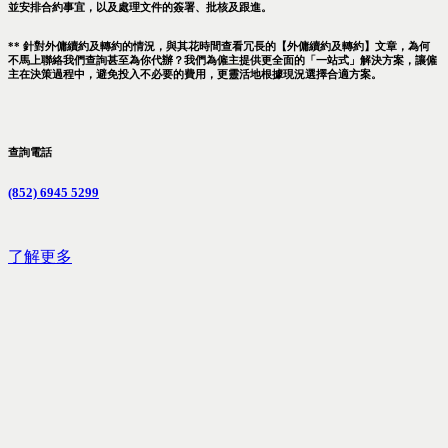
並安排合約事宜，以及處理文件的簽署、批核及跟進。
** 針對外傭續約及轉約的情況，與其花時間查看冗長的【外傭續約及轉約】文章，為何
不馬上聯絡我們查詢甚至為你代辦？我們為僱主提供更全面的「一站式」解決方案，讓僱
主在決策過程中，避免投入不必要的費用，更靈活地根據現況選擇合適方案。
查詢電話
(852) 6945 5299
了解更多