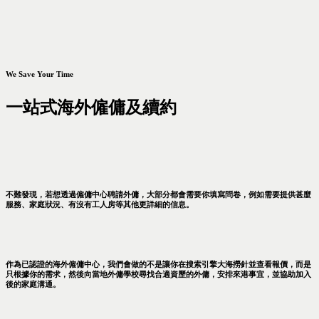
We Save Your Time
一站式海外僱傭及續約
不難發現，若想透過僱傭中心聘請外傭，大部分都會需要你填寫問卷，例如需要提供甚麼
服務、家庭狀況、有沒有工人房等其他更詳細的信息。
作為已認證的海外僱傭中心，我們會做的不是讓你在搜索引擎大海撈針並查看報價，而是
只根據你的需求，然後向當地外傭學校尋找合適資歷的外傭，安排來港事宜，並協助加入
後的家庭溝通。