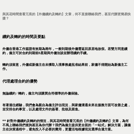
與其花時間查看冗長的【外傭續約及轉約】文章，何不直接聯絡我們，甚至代辦更簡易快
捷？
續約及轉約的時間及要點
外傭在香港工作簽證有效期為兩年，一般到期後外傭需返回原居地放假。若雙方同意續
約，僱主可於合約到期前8星期與外傭洽談並辦理續約手續。
轉約須留意，外傭或新僱主在未獲取入境事務處批准結果前，家傭不得開始為新僱主工
作。
代理處理合約的優勢
無論續約 / 轉約，僱主均須購買合符標準的外傭保險。
有著過往經驗，我們會為親自為僱主評估現況，與家傭溝通未來在服務方面可改善之處，
並安排合約事宜，以及處理文件的簽署、批核及跟進。
** 針對外傭續約及轉約的情況，與其花時間查看冗長的【外傭續約及轉約】文章，為何
不馬上聯絡我們查詢甚至為你代辦？我們為僱主提供更全面的「一站式」解決方案，讓僱
主在決策過程中，避免投入不必要的費用，更靈活地根據現況選擇合適方案。