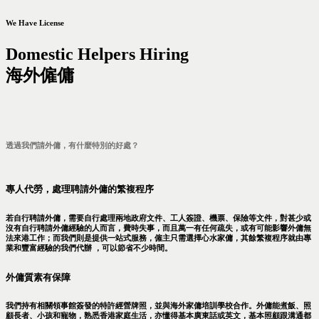
We Have License
Domestic Helpers Hiring
海外僱傭
透過我們請外傭，有什麼特別的好處？
專人代勞，處理聘請外傭的繁複程序
若自行聘請外傭，需要自行處理兩地政府文件、工人簽證、機票、保險等文件，對甚少或
沒有自行聘請外傭經驗的人而言，費時失事，而且萬一有任何疏失，或有可能影響外傭無
法來港工作；而我們則是提供一站式服務，僱主只需選擇心水家傭，其餘繁複程序就由專
業和豐富經驗的我們代辦 ，可以節省不少時間。
外傭質素有保障
我們持有相關領事館簽發的特許經營牌照，並與海外家傭培訓學校合作。外傭能煮飯、照
顧長者、小孩和寵物，熟悉香港家庭生活，亦懂得基本廣東話或英文，基本照顧跟溝通都