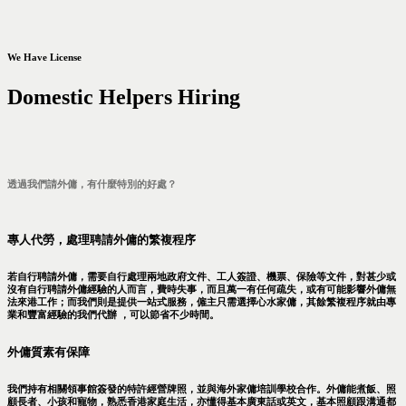
We Have License
Domestic Helpers Hiring
透過我們請外傭，有什麼特別的好處？
專人代勞，處理聘請外傭的繁複程序
若自行聘請外傭，需要自行處理兩地政府文件、工人簽證、機票、保險等文件，對甚少或
沒有自行聘請外傭經驗的人而言，費時失事，而且萬一有任何疏失，或有可能影響外傭無
法來港工作；而我們則是提供一站式服務，僱主只需選擇心水家傭，其餘繁複程序就由專
業和豐富經驗的我們代辦 ，可以節省不少時間。
外傭質素有保障
我們持有相關領事館簽發的特許經營牌照，並與海外家傭培訓學校合作。外傭能煮飯、照
顧長者、小孩和寵物，熟悉香港家庭生活，亦懂得基本廣東話或英文，基本照顧跟溝通都