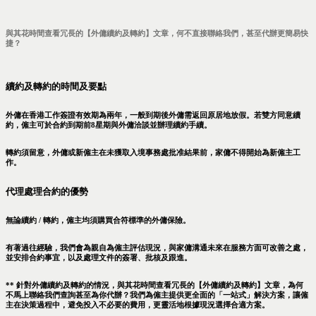
與其花時間查看冗長的【外傭續約及轉約】文章，何不直接聯絡我們，甚至代辦更簡易快
捷？
續約及轉約的時間及要點
外傭在香港工作簽證有效期為兩年，一般到期後外傭需返回原居地放假。若雙方同意續
約，僱主可於合約到期前8星期與外傭洽談並辦理續約手續。
轉約須留意，外傭或新僱主在未獲取入境事務處批准結果前，家傭不得開始為新僱主工
作。
代理處理合約的優勢
無論續約 / 轉約，僱主均須購買合符標準的外傭保險。
有著過往經驗，我們會為親自為僱主評估現況，與家傭溝通未來在服務方面可改善之處，
並安排合約事宜，以及處理文件的簽署、批核及跟進。
** 針對外傭續約及轉約的情況，與其花時間查看冗長的【外傭續約及轉約】文章，為何
不馬上聯絡我們查詢甚至為你代辦？我們為僱主提供更全面的「一站式」解決方案，讓僱
主在決策過程中，避免投入不必要的費用，更靈活地根據現況選擇合適方案。