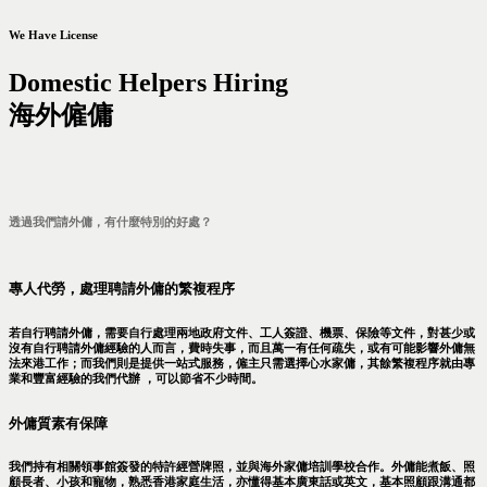
We Have License
Domestic Helpers Hiring
海外僱傭
透過我們請外傭，有什麼特別的好處？
專人代勞，處理聘請外傭的繁複程序
若自行聘請外傭，需要自行處理兩地政府文件、工人簽證、機票、保險等文件，對甚少或
沒有自行聘請外傭經驗的人而言，費時失事，而且萬一有任何疏失，或有可能影響外傭無
法來港工作；而我們則是提供一站式服務，僱主只需選擇心水家傭，其餘繁複程序就由專
業和豐富經驗的我們代辦 ，可以節省不少時間。
外傭質素有保障
我們持有相關領事館簽發的特許經營牌照，並與海外家傭培訓學校合作。外傭能煮飯、照
顧長者、小孩和寵物，熟悉香港家庭生活，亦懂得基本廣東話或英文，基本照顧跟溝通都