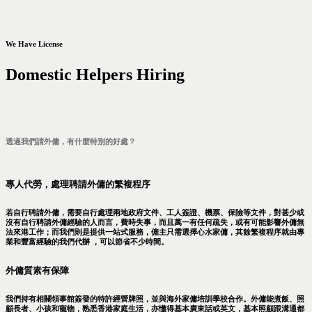
We Have License
Domestic Helpers Hiring
透過我們請外傭，有什麼特別的好處？
專人代勞，處理聘請外傭的繁複程序
若自行聘請外傭，需要自行處理兩地政府文件、工人簽證、機票、保險等文件，對甚少或
沒有自行聘請外傭經驗的人而言，費時失事，而且萬一有任何疏失，或有可能影響外傭無
法來港工作；而我們則是提供一站式服務，僱主只需選擇心水家傭，其餘繁複程序就由專
業和豐富經驗的我們代辦 ，可以節省不少時間。
外傭質素有保障
我們持有相關領事館簽發的特許經營牌照，並與海外家傭培訓學校合作。外傭能煮飯、照
顧長者、小孩和寵物，熟悉香港家庭生活，亦懂得基本廣東話或英文，基本照顧跟溝通都