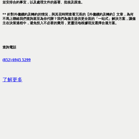
並安排合約事宜，以及處理文件的簽署、批核及跟進。
** 針對外傭續約及轉約的情況，與其花時間查看冗長的【外傭續約及轉約】文章，為何
不馬上聯絡我們查詢甚至為你代辦？我們為僱主提供更全面的「一站式」解決方案，讓僱
主在決策過程中，避免投入不必要的費用，更靈活地根據現況選擇合適方案。
查詢電話
(852) 6945 5299
了解更多