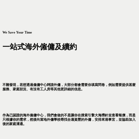
We Save Your Time
一站式海外僱傭及續約
不難發現，若想透過僱傭中心聘請外傭，大部分都會需要你填寫問卷，例如需要提供甚麼
服務、家庭狀況、有沒有工人房等其他更詳細的信息。
作為已認證的海外僱傭中心，我們會做的不是讓你在搜索引擎大海撈針並查看報價，而是
只根據你的需求，然後向當地外傭學校尋找合適資歷的外傭，安排來港事宜，並協助加入
後的家庭溝通。