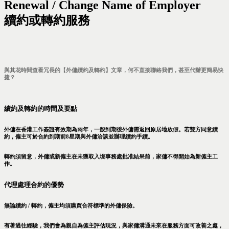
Renewal / Change Name of Employer
續約或轉約服務
與其花時間查看冗長的【外傭續約及轉約】文章，何不直接聯絡我們，甚至代辦更簡易快
捷？
續約及轉約的時間及要點
外傭在香港工作簽證有效期為兩年，一般到期後外傭需返回原居地放假。若雙方同意續
約，僱主可於合約到期前8星期與外傭洽談並辦理續約手續。
轉約須留意，外傭或新僱主在未獲取入境事務處批准結果前，家傭不得開始為新僱主工
作。
代理處理合約的優勢
無論續約 / 轉約，僱主均須購買合符標準的外傭保險。
有著過往經驗，我們會為親自為僱主評估現況，與家傭溝通未來在服務方面可改善之處，