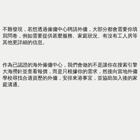
不難發現，若想透過僱傭中心聘請外傭，大部分都會需要你填
寫問卷，例如需要提供甚麼服務、家庭狀況、有沒有工人房等
其他更詳細的信息。
作為已認證的海外僱傭中心，我們會做的不是讓你在搜索引擎
大海撈針並查看報價，而是只根據你的需求，然後向當地外傭
學校尋找合適資歷的外傭，安排來港事宜，並協助加入後的家
庭溝通。