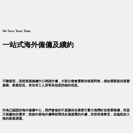
We Save Your Time
一站式海外僱傭及續約
不難發現，若想透過僱傭中心聘請外傭，大部分都會需要你填寫問卷，例如需要提供甚麼
服務、家庭狀況、有沒有工人房等其他更詳細的信息。
作為已認證的海外僱傭中心，我們會做的不是讓你在搜索引擎大海撈針並查看報價，而是
只根據你的需求，然後向當地外傭學校尋找合適資歷的外傭，安排來港事宜，並協助加入
後的家庭溝通。