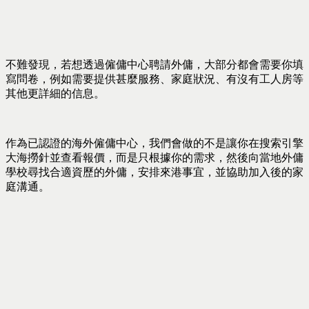
不難發現，若想透過僱傭中心聘請外傭，大部分都會需要你填
寫問卷，例如需要提供甚麼服務、家庭狀況、有沒有工人房等
其他更詳細的信息。
作為已認證的海外僱傭中心，我們會做的不是讓你在搜索引擎
大海撈針並查看報價，而是只根據你的需求，然後向當地外傭
學校尋找合適資歷的外傭，安排來港事宜，並協助加入後的家
庭溝通。