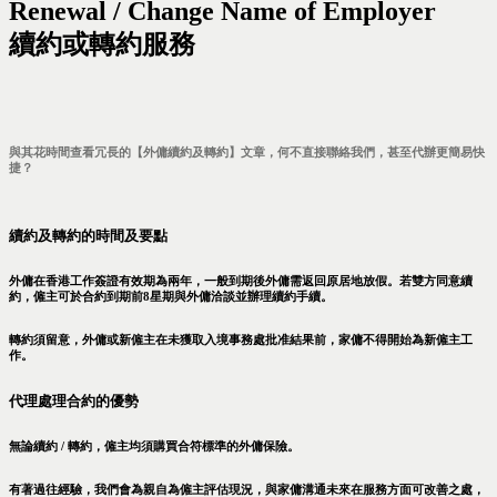
Renewal / Change Name of Employer
續約或轉約服務
與其花時間查看冗長的【外傭續約及轉約】文章，何不直接聯絡我們，甚至代辦更簡易快
捷？
續約及轉約的時間及要點
外傭在香港工作簽證有效期為兩年，一般到期後外傭需返回原居地放假。若雙方同意續
約，僱主可於合約到期前8星期與外傭洽談並辦理續約手續。
轉約須留意，外傭或新僱主在未獲取入境事務處批准結果前，家傭不得開始為新僱主工
作。
代理處理合約的優勢
無論續約 / 轉約，僱主均須購買合符標準的外傭保險。
有著過往經驗，我們會為親自為僱主評估現況，與家傭溝通未來在服務方面可改善之處，