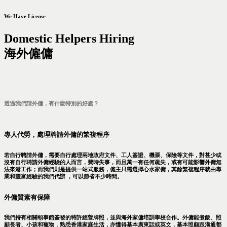
We Have License
Domestic Helpers Hiring
海外僱傭
透過我們請外傭，有什麼特別的好處？
專人代勞，處理聘請外傭的繁複程序
若自行聘請外傭，需要自行處理兩地政府文件、工人簽證、機票、保險等文件，對甚少或
沒有自行聘請外傭經驗的人而言，費時失事，而且萬一有任何疏失，或有可能影響外傭無
法來港工作；而我們則是提供一站式服務，僱主只需選擇心水家傭，其餘繁複程序就由專
業和豐富經驗的我們代辦 ，可以節省不少時間。
外傭質素有保障
我們持有相關領事館簽發的特許經營牌照，並與海外家傭培訓學校合作。外傭能煮飯、照
顧長者、小孩和寵物，熟悉香港家庭生活，亦懂得基本廣東話或英文，基本照顧跟溝通都