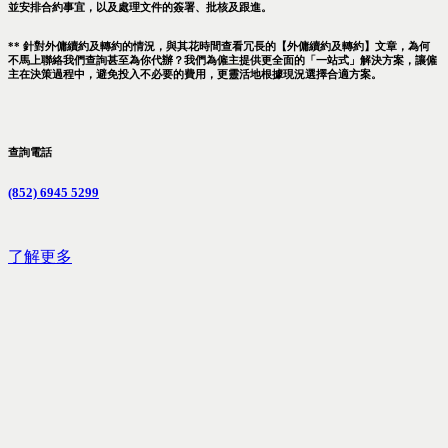
並安排合約事宜，以及處理文件的簽署、批核及跟進。
** 針對外傭續約及轉約的情況，與其花時間查看冗長的【外傭續約及轉約】文章，為何
不馬上聯絡我們查詢甚至為你代辦？我們為僱主提供更全面的「一站式」解決方案，讓僱
主在決策過程中，避免投入不必要的費用，更靈活地根據現況選擇合適方案。
查詢電話
(852) 6945 5299
了解更多