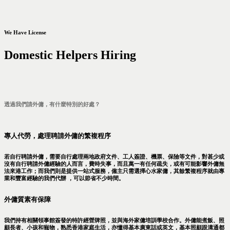
We Have License
Domestic Helpers Hiring
透過我們請外傭，有什麼特別的好處？
專人代勞，處理聘請外傭的繁複程序
若自行聘請外傭，需要自行處理兩地政府文件、工人簽證、機票、保險等文件，對甚少或
沒有自行聘請外傭經驗的人而言，費時失事，而且萬一有任何疏失，或有可能影響外傭無
法來港工作；而我們則是提供一站式服務，僱主只需選擇心水家傭，其餘繁複程序就由專
業和豐富經驗的我們代辦 ，可以節省不少時間。
外傭質素有保障
我們持有相關領事館簽發的特許經營牌照，並與海外家傭培訓學校合作。外傭能煮飯、照
顧長者、小孩和寵物，熟悉香港家庭生活，亦懂得基本廣東話或英文，基本照顧跟溝通都