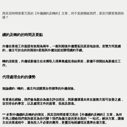
與其花時間查看冗長的【外傭續約及轉約】文章，何不直接聯絡我們，甚至代辦更簡易快
捷？
續約及轉約的時間及要點
外傭在香港工作簽證有效期為兩年，一般到期後外傭需返回原居地放假。若雙方同意續
約，僱主可於合約到期前8星期與外傭洽談並辦理續約手續。
轉約須留意，外傭或新僱主在未獲取入境事務處批准結果前，家傭不得開始為新僱主工
作。
代理處理合約的優勢
無論續約 / 轉約，僱主均須購買合符標準的外傭保險。
有著過往經驗，我們會為親自為僱主評估現況，與家傭溝通未來在服務方面可改善之處，
並安排合約事宜，以及處理文件的簽署、批核及跟進。
** 針對外傭續約及轉約的情況，與其花時間查看冗長的【外傭續約及轉約】文章，為何
不馬上聯絡我們查詢甚至為你代辦？我們為僱主提供更全面的「一站式」解決方案，讓僱
主在決策過程中，避免投入不必要的費用，更靈活地根據現況選擇合適方案。