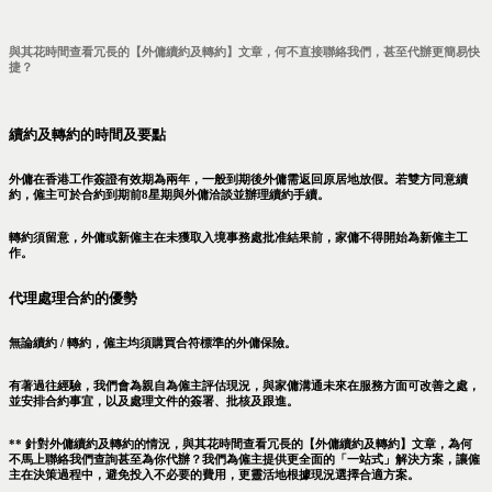
與其花時間查看冗長的【外傭續約及轉約】文章，何不直接聯絡我們，甚至代辦更簡易快
捷？
續約及轉約的時間及要點
外傭在香港工作簽證有效期為兩年，一般到期後外傭需返回原居地放假。若雙方同意續
約，僱主可於合約到期前8星期與外傭洽談並辦理續約手續。
轉約須留意，外傭或新僱主在未獲取入境事務處批准結果前，家傭不得開始為新僱主工
作。
代理處理合約的優勢
無論續約 / 轉約，僱主均須購買合符標準的外傭保險。
有著過往經驗，我們會為親自為僱主評估現況，與家傭溝通未來在服務方面可改善之處，
並安排合約事宜，以及處理文件的簽署、批核及跟進。
** 針對外傭續約及轉約的情況，與其花時間查看冗長的【外傭續約及轉約】文章，為何
不馬上聯絡我們查詢甚至為你代辦？我們為僱主提供更全面的「一站式」解決方案，讓僱
主在決策過程中，避免投入不必要的費用，更靈活地根據現況選擇合適方案。