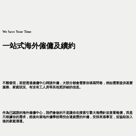
We Save Your Time
一站式海外僱傭及續約
不難發現，若想透過僱傭中心聘請外傭，大部分都會需要你填寫問卷，例如需要提供甚麼
服務、家庭狀況、有沒有工人房等其他更詳細的信息。
作為已認證的海外僱傭中心，我們會做的不是讓你在搜索引擎大海撈針並查看報價，而是
只根據你的需求，然後向當地外傭學校尋找合適資歷的外傭，安排來港事宜，並協助加入
後的家庭溝通。