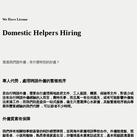
We Have License
Domestic Helpers Hiring
透過我們請外傭，有什麼特別的好處？
專人代勞，處理聘請外傭的繁複程序
若自行聘請外傭，需要自行處理兩地政府文件、工人簽證、機票、保險等文件，對甚少或
沒有自行聘請外傭經驗的人而言，費時失事，而且萬一有任何疏失，或有可能影響外傭無
法來港工作；而我們則是提供一站式服務，僱主只需選擇心水家傭，其餘繁複程序就由專
業和豐富經驗的我們代辦 ，可以節省不少時間。
外傭質素有保障
我們持有相關領事館簽發的特許經營牌照，並與海外家傭培訓學校合作。外傭能煮飯、照
顧長者、小孩和寵物，熟悉香港家庭生活，亦懂得基本廣東話或英文，基本照顧跟溝通都