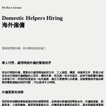
We Have License
Domestic Helpers Hiring
海外僱傭
透過我們請外傭，有什麼特別的好處？
專人代勞，處理聘請外傭的繁複程序
若自行聘請外傭，需要自行處理兩地政府文件、工人簽證、機票、保險等文件，對甚少或
沒有自行聘請外傭經驗的人而言，費時失事，而且萬一有任何疏失，或有可能影響外傭無
法來港工作；而我們則是提供一站式服務，僱主只需選擇心水家傭，其餘繁複程序就由專
業和豐富經驗的我們代辦 ，可以節省不少時間。
外傭質素有保障
我們持有相關領事館簽發的特許經營牌照，並與海外家傭培訓學校合作。外傭能煮飯、照
顧長者、小孩和寵物，熟悉香港家庭生活，亦懂得基本廣東話或英文，基本照顧跟溝通都