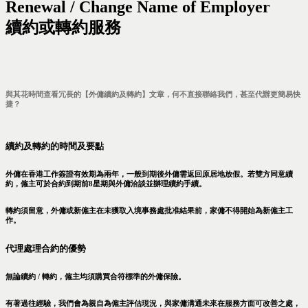
Renewal / Change Name of Employer
續約或轉約服務
與其花時間查看冗長的【外傭續約及轉約】文章，何不直接聯絡我們，甚至代辦更簡易快
捷？
續約及轉約的時間及要點
外傭在香港工作簽證有效期為兩年，一般到期後外傭需返回原居地放假。若雙方同意續
約，僱主可於合約到期前8星期與外傭洽談並辦理續約手續。
轉約須留意，外傭或新僱主在未獲取入境事務處批准結果前，家傭不得開始為新僱主工
作。
代理處理合約的優勢
無論續約 / 轉約，僱主均須購買合符標準的外傭保險。
有著過往經驗，我們會為親自為僱主評估現況，與家傭溝通未來在服務方面可改善之處，