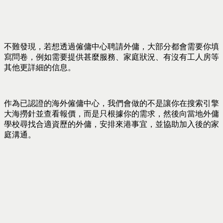
不難發現，若想透過僱傭中心聘請外傭，大部分都會需要你填
寫問卷，例如需要提供甚麼服務、家庭狀況、有沒有工人房等
其他更詳細的信息。
作為已認證的海外僱傭中心，我們會做的不是讓你在搜索引擎
大海撈針並查看報價，而是只根據你的需求，然後向當地外傭
學校尋找合適資歷的外傭，安排來港事宜，並協助加入後的家
庭溝通。