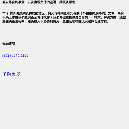
並安排合約事宜，以及處理文件的簽署、批核及跟進。
** 針對外傭續約及轉約的情況，與其花時間查看冗長的【外傭續約及轉約】文章，為何
不馬上聯絡我們查詢甚至為你代辦？我們為僱主提供更全面的「一站式」解決方案，讓僱
主在決策過程中，避免投入不必要的費用，更靈活地根據現況選擇合適方案。
查詢電話
(852) 6945 5299
了解更多