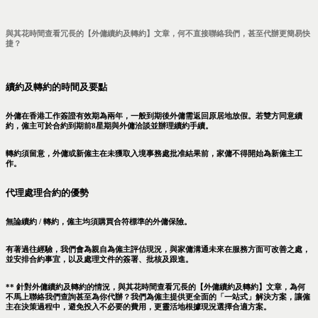
與其花時間查看冗長的【外傭續約及轉約】文章，何不直接聯絡我們，甚至代辦更簡易快
捷？
續約及轉約的時間及要點
外傭在香港工作簽證有效期為兩年，一般到期後外傭需返回原居地放假。若雙方同意續
約，僱主可於合約到期前8星期與外傭洽談並辦理續約手續。
轉約須留意，外傭或新僱主在未獲取入境事務處批准結果前，家傭不得開始為新僱主工
作。
代理處理合約的優勢
無論續約 / 轉約，僱主均須購買合符標準的外傭保險。
有著過往經驗，我們會為親自為僱主評估現況，與家傭溝通未來在服務方面可改善之處，
並安排合約事宜，以及處理文件的簽署、批核及跟進。
** 針對外傭續約及轉約的情況，與其花時間查看冗長的【外傭續約及轉約】文章，為何
不馬上聯絡我們查詢甚至為你代辦？我們為僱主提供更全面的「一站式」解決方案，讓僱
主在決策過程中，避免投入不必要的費用，更靈活地根據現況選擇合適方案。