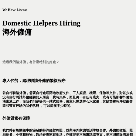
We Have License
Domestic Helpers Hiring
海外僱傭
透過我們請外傭，有什麼特別的好處？
專人代勞，處理聘請外傭的繁複程序
若自行聘請外傭，需要自行處理兩地政府文件、工人簽證、機票、保險等文件，對甚少或
沒有自行聘請外傭經驗的人而言，費時失事，而且萬一有任何疏失，或有可能影響外傭無
法來港工作；而我們則是提供一站式服務，僱主只需選擇心水家傭，其餘繁複程序就由專
業和豐富經驗的我們代辦 ，可以節省不少時間。
外傭質素有保障
我們持有相關領事館簽發的特許經營牌照，並與海外家傭培訓學校合作。外傭能煮飯、照
顧長者、小孩和寵物，熟悉香港家庭生活，亦懂得基本廣東話或英文，基本照顧跟溝通都