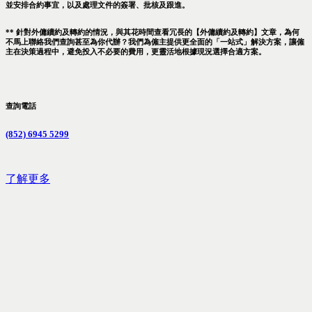
並安排合約事宜，以及處理文件的簽署、批核及跟進。
** 針對外傭續約及轉約的情況，與其花時間查看冗長的【外傭續約及轉約】文章，為何
不馬上聯絡我們查詢甚至為你代辦？我們為僱主提供更全面的「一站式」解決方案，讓僱
主在決策過程中，避免投入不必要的費用，更靈活地根據現況選擇合適方案。
查詢電話
(852) 6945 5299
了解更多