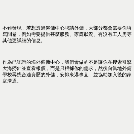
不難發現，若想透過僱傭中心聘請外傭，大部分都會需要你填
寫問卷，例如需要提供甚麼服務、家庭狀況、有沒有工人房等
其他更詳細的信息。
作為已認證的海外僱傭中心，我們會做的不是讓你在搜索引擎
大海撈針並查看報價，而是只根據你的需求，然後向當地外傭
學校尋找合適資歷的外傭，安排來港事宜，並協助加入後的家
庭溝通。