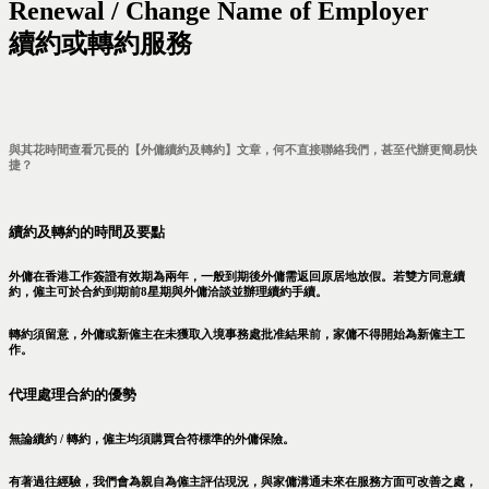
Renewal / Change Name of Employer
續約或轉約服務
與其花時間查看冗長的【外傭續約及轉約】文章，何不直接聯絡我們，甚至代辦更簡易快
捷？
續約及轉約的時間及要點
外傭在香港工作簽證有效期為兩年，一般到期後外傭需返回原居地放假。若雙方同意續
約，僱主可於合約到期前8星期與外傭洽談並辦理續約手續。
轉約須留意，外傭或新僱主在未獲取入境事務處批准結果前，家傭不得開始為新僱主工
作。
代理處理合約的優勢
無論續約 / 轉約，僱主均須購買合符標準的外傭保險。
有著過往經驗，我們會為親自為僱主評估現況，與家傭溝通未來在服務方面可改善之處，