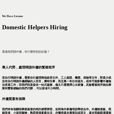
We Have License
Domestic Helpers Hiring
透過我們請外傭，有什麼特別的好處？
專人代勞，處理聘請外傭的繁複程序
若自行聘請外傭，需要自行處理兩地政府文件、工人簽證、機票、保險等文件，對甚少或
沒有自行聘請外傭經驗的人而言，費時失事，而且萬一有任何疏失，或有可能影響外傭無
法來港工作；而我們則是提供一站式服務，僱主只需選擇心水家傭，其餘繁複程序就由專
業和豐富經驗的我們代辦 ，可以節省不少時間。
外傭質素有保障
我們持有相關領事館簽發的特許經營牌照，並與海外家傭培訓學校合作。外傭能煮飯、照
顧長者、小孩和寵物，熟悉香港家庭生活，亦懂得基本廣東話或英文，基本照顧跟溝通都