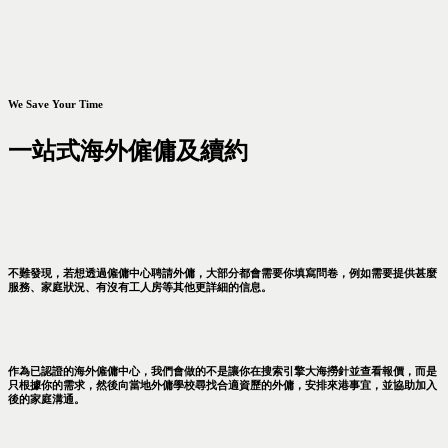
We Save Your Time
一站式海外僱傭及續約
不難發現，若想透過僱傭中心聘請外傭，大部分都會需要你填寫問卷，例如需要提供甚麼
服務、家庭狀況、有沒有工人房等其他更詳細的信息。
作為已認證的海外僱傭中心，我們會做的不是讓你在搜索引擎大海撈針並查看報價，而是
只根據你的需求，然後向當地外傭學校尋找合適資歷的外傭，安排來港事宜，並協助加入
後的家庭溝通。