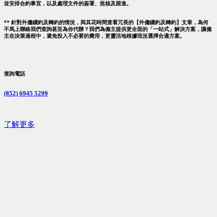
並安排合約事宜，以及處理文件的簽署、批核及跟進。
** 針對外傭續約及轉約的情況，與其花時間查看冗長的【外傭續約及轉約】文章，為何
不馬上聯絡我們查詢甚至為你代辦？我們為僱主提供更全面的「一站式」解決方案，讓僱
主在決策過程中，避免投入不必要的費用，更靈活地根據現況選擇合適方案。
查詢電話
(852) 6945 5299
了解更多