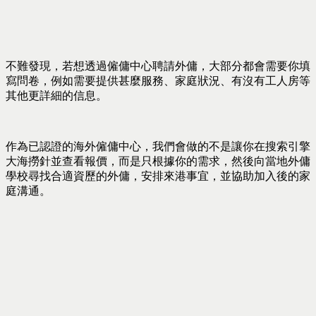
不難發現，若想透過僱傭中心聘請外傭，大部分都會需要你填
寫問卷，例如需要提供甚麼服務、家庭狀況、有沒有工人房等
其他更詳細的信息。
作為已認證的海外僱傭中心，我們會做的不是讓你在搜索引擎
大海撈針並查看報價，而是只根據你的需求，然後向當地外傭
學校尋找合適資歷的外傭，安排來港事宜，並協助加入後的家
庭溝通。