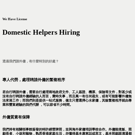
We Have License
Domestic Helpers Hiring
透過我們請外傭，有什麼特別的好處？
專人代勞，處理聘請外傭的繁複程序
若自行聘請外傭，需要自行處理兩地政府文件、工人簽證、機票、保險等文件，對甚少或
沒有自行聘請外傭經驗的人而言，費時失事，而且萬一有任何疏失，或有可能影響外傭無
法來港工作；而我們則是提供一站式服務，僱主只需選擇心水家傭，其餘繁複程序就由專
業和豐富經驗的我們代辦 ，可以節省不少時間。
外傭質素有保障
我們持有相關領事館簽發的特許經營牌照，並與海外家傭培訓學校合作。外傭能煮飯、照
顧長者、小孩和寵物，熟悉香港家庭生活，亦懂得基本廣東話或英文，基本照顧跟溝通都