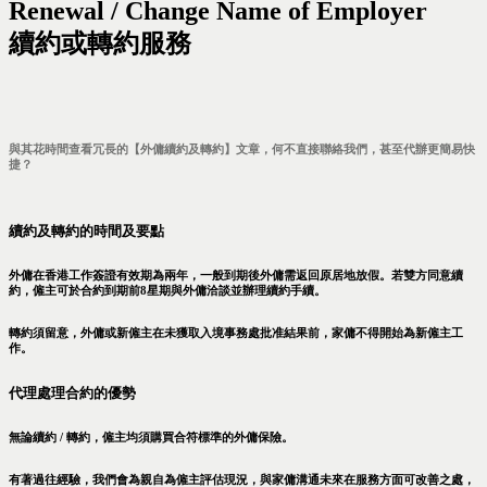
Renewal / Change Name of Employer
續約或轉約服務
與其花時間查看冗長的【外傭續約及轉約】文章，何不直接聯絡我們，甚至代辦更簡易快
捷？
續約及轉約的時間及要點
外傭在香港工作簽證有效期為兩年，一般到期後外傭需返回原居地放假。若雙方同意續
約，僱主可於合約到期前8星期與外傭洽談並辦理續約手續。
轉約須留意，外傭或新僱主在未獲取入境事務處批准結果前，家傭不得開始為新僱主工
作。
代理處理合約的優勢
無論續約 / 轉約，僱主均須購買合符標準的外傭保險。
有著過往經驗，我們會為親自為僱主評估現況，與家傭溝通未來在服務方面可改善之處，