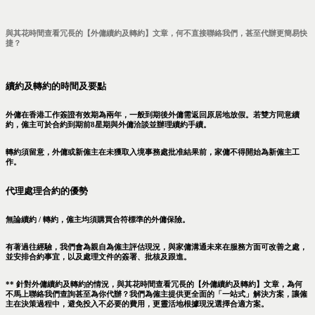
與其花時間查看冗長的【外傭續約及轉約】文章，何不直接聯絡我們，甚至代辦更簡易快
捷？
續約及轉約的時間及要點
外傭在香港工作簽證有效期為兩年，一般到期後外傭需返回原居地放假。若雙方同意續
約，僱主可於合約到期前8星期與外傭洽談並辦理續約手續。
轉約須留意，外傭或新僱主在未獲取入境事務處批准結果前，家傭不得開始為新僱主工
作。
代理處理合約的優勢
無論續約 / 轉約，僱主均須購買合符標準的外傭保險。
有著過往經驗，我們會為親自為僱主評估現況，與家傭溝通未來在服務方面可改善之處，
並安排合約事宜，以及處理文件的簽署、批核及跟進。
** 針對外傭續約及轉約的情況，與其花時間查看冗長的【外傭續約及轉約】文章，為何
不馬上聯絡我們查詢甚至為你代辦？我們為僱主提供更全面的「一站式」解決方案，讓僱
主在決策過程中，避免投入不必要的費用，更靈活地根據現況選擇合適方案。