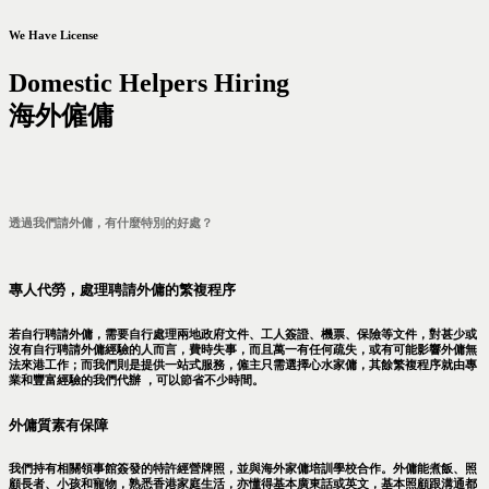
We Have License
Domestic Helpers Hiring
海外僱傭
透過我們請外傭，有什麼特別的好處？
專人代勞，處理聘請外傭的繁複程序
若自行聘請外傭，需要自行處理兩地政府文件、工人簽證、機票、保險等文件，對甚少或
沒有自行聘請外傭經驗的人而言，費時失事，而且萬一有任何疏失，或有可能影響外傭無
法來港工作；而我們則是提供一站式服務，僱主只需選擇心水家傭，其餘繁複程序就由專
業和豐富經驗的我們代辦 ，可以節省不少時間。
外傭質素有保障
我們持有相關領事館簽發的特許經營牌照，並與海外家傭培訓學校合作。外傭能煮飯、照
顧長者、小孩和寵物，熟悉香港家庭生活，亦懂得基本廣東話或英文，基本照顧跟溝通都