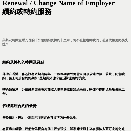
Renewal / Change Name of Employer
續約或轉約服務
與其花時間查看冗長的【外傭續約及轉約】文章，何不直接聯絡我們，甚至代辦更簡易快
捷？
續約及轉約的時間及要點
外傭在香港工作簽證有效期為兩年，一般到期後外傭需返回原居地放假。若雙方同意續
約，僱主可於合約到期前8星期與外傭洽談並辦理續約手續。
轉約須留意，外傭或新僱主在未獲取入境事務處批准結果前，家傭不得開始為新僱主工
作。
代理處理合約的優勢
無論續約 / 轉約，僱主均須購買合符標準的外傭保險。
有著過往經驗，我們會為親自為僱主評估現況，與家傭溝通未來在服務方面可改善之處，