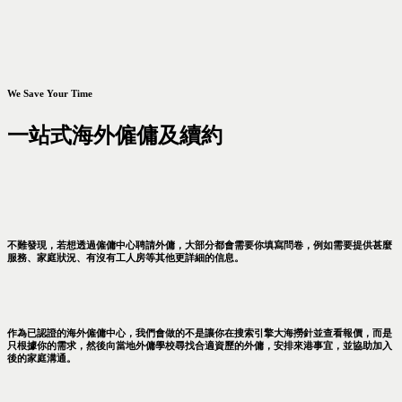
We Save Your Time
一站式海外僱傭及續約
不難發現，若想透過僱傭中心聘請外傭，大部分都會需要你填寫問卷，例如需要提供甚麼
服務、家庭狀況、有沒有工人房等其他更詳細的信息。
作為已認證的海外僱傭中心，我們會做的不是讓你在搜索引擎大海撈針並查看報價，而是
只根據你的需求，然後向當地外傭學校尋找合適資歷的外傭，安排來港事宜，並協助加入
後的家庭溝通。