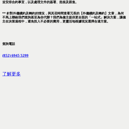
並安排合約事宜，以及處理文件的簽署、批核及跟進。
** 針對外傭續約及轉約的情況，與其花時間查看冗長的【外傭續約及轉約】文章，為何
不馬上聯絡我們查詢甚至為你代辦？我們為僱主提供更全面的「一站式」解決方案，讓僱
主在決策過程中，避免投入不必要的費用，更靈活地根據現況選擇合適方案。
查詢電話
(852) 6945 5299
了解更多