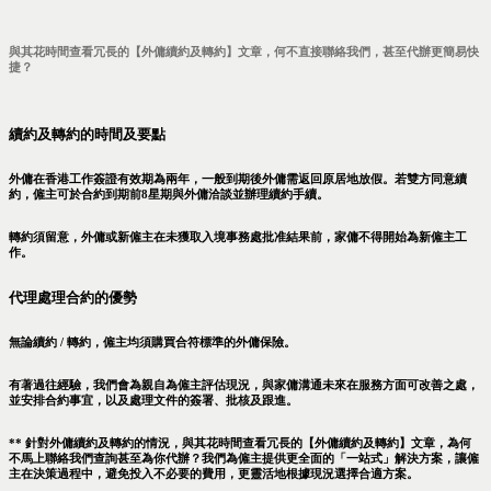
與其花時間查看冗長的【外傭續約及轉約】文章，何不直接聯絡我們，甚至代辦更簡易快
捷？
續約及轉約的時間及要點
外傭在香港工作簽證有效期為兩年，一般到期後外傭需返回原居地放假。若雙方同意續
約，僱主可於合約到期前8星期與外傭洽談並辦理續約手續。
轉約須留意，外傭或新僱主在未獲取入境事務處批准結果前，家傭不得開始為新僱主工
作。
代理處理合約的優勢
無論續約 / 轉約，僱主均須購買合符標準的外傭保險。
有著過往經驗，我們會為親自為僱主評估現況，與家傭溝通未來在服務方面可改善之處，
並安排合約事宜，以及處理文件的簽署、批核及跟進。
** 針對外傭續約及轉約的情況，與其花時間查看冗長的【外傭續約及轉約】文章，為何
不馬上聯絡我們查詢甚至為你代辦？我們為僱主提供更全面的「一站式」解決方案，讓僱
主在決策過程中，避免投入不必要的費用，更靈活地根據現況選擇合適方案。