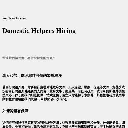
We Have License
Domestic Helpers Hiring
透過我們請外傭，有什麼特別的好處？
專人代勞，處理聘請外傭的繁複程序
若自行聘請外傭，需要自行處理兩地政府文件、工人簽證、機票、保險等文件，對甚少或
沒有自行聘請外傭經驗的人而言，費時失事，而且萬一有任何疏失，或有可能影響外傭無
法來港工作；而我們則是提供一站式服務，僱主只需選擇心水家傭，其餘繁複程序就由專
業和豐富經驗的我們代辦 ，可以節省不少時間。
外傭質素有保障
我們持有相關領事館簽發的特許經營牌照，並與海外家傭培訓學校合作。外傭能煮飯、照
顧長者、小孩和寵物，熟悉香港家庭生活，亦懂得基本廣東話或英文，基本照顧跟溝通都