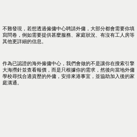
不難發現，若想透過僱傭中心聘請外傭，大部分都會需要你填
寫問卷，例如需要提供甚麼服務、家庭狀況、有沒有工人房等
其他更詳細的信息。
作為已認證的海外僱傭中心，我們會做的不是讓你在搜索引擎
大海撈針並查看報價，而是只根據你的需求，然後向當地外傭
學校尋找合適資歷的外傭，安排來港事宜，並協助加入後的家
庭溝通。