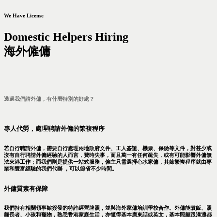
We Have License
Domestic Helpers Hiring
海外僱傭
透過我們請外傭，有什麼特別的好處？
專人代勞，處理聘請外傭的繁複程序
若自行聘請外傭，需要自行處理兩地政府文件、工人簽證、機票、保險等文件，對甚少或
沒有自行聘請外傭經驗的人而言，費時失事，而且萬一有任何疏失，或有可能影響外傭無
法來港工作；而我們則是提供一站式服務，僱主只需選擇心水家傭，其餘繁複程序就由專
業和豐富經驗的我們代辦 ，可以節省不少時間。
外傭質素有保障
我們持有相關領事館簽發的特許經營牌照，並與海外家傭培訓學校合作。外傭能煮飯、照
顧長者、小孩和寵物，熟悉香港家庭生活，亦懂得基本廣東話或英文，基本照顧跟溝通都